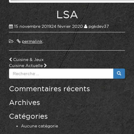
LSA
15 novembre 2019
24 février 2020
pgkdev37
.
permalink
.
Navigation
Cuisine & Jeux
Cuisine Actuelle
des
Recherche
pour:
articles
Commentaires récents
Archives
Catégories
Aucune catégorie